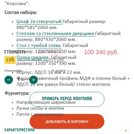
"Классика":
Состав набора:
Шкаф 2х-створчатый.
Габаритный размер:
880*585*2060 мм.
Стеллаж со стеклянными дверцами.
Габаритный
размер: 880*430*2060 мм.
Стол с тумбой слева.
Габаритный
100 340 руб.
размер: 1200*600*750 мм.
Стоимость
115 250 руб.
Полка средняя
.
Габаритный
13%
ЭКОНОМИЯ
14 910 руб.
размер: 1200*350*390 мм.
Количество
К оплате
Корпус: ЛДСП 16 мм и 22 мм.
Фасады: рамочный профиль МДФ в пленке белый +
шт
ЛДСП 10 мм рамух белый/ стекло матовое.
Фурнитура:
примерь перед покупкой
Направляющие шариковые
Ручки скобы и кнопки
Петли с доводчиками
ДОБАВИТЬ В КОРЗИНУ
Характеристики