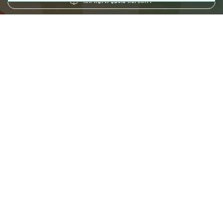
Нарисуй свою комнату
8 (800) 250-95-38
ZAKAZ@FABRIKA38.RU
Напишите в мессенджер:
Мы на маркетплейсах:
Мы в социальных сетях:
Адрес оптового склада: г. Москва, п. Воскресенское,