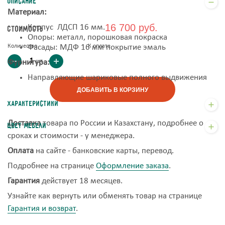
Описание
Материал:
16 700 руб.
Корпус ЛДСП 16 мм.
Стоимость
Опоры: металл, порошковая покраска
Количество
Фасады: МДФ 16 мм покрытие эмаль
К оплате
шт
Фурнитура:
Направляющие шариковые полного выдвижения
ДОБАВИТЬ В КОРЗИНУ
Характеристики
Доставка
товара по России и Казахстану, подробнее о
Цвет мебели
сроках и стоимости - у менеджера.
Оплата
на сайте - банковские карты, перевод.
Подробнее на странице
Оформление заказа
.
Гарантия
действует 18 месяцев.
Узнайте как вернуть или обменять товар на странице
Гарантия и возврат
.