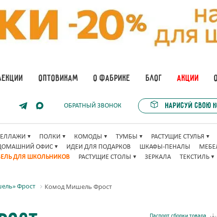
ЛЕКЦИИ
ОПТОВИКАМ
О ФАБРИКЕ
БЛОГ
АКЦИИ
Нарисуй свою 
ОБРАТНЫЙ ЗВОНОК
ТЕЛЛАЖИ
ПОЛКИ
КОМОДЫ
ТУМБЫ
РАСТУЩИЕ СТУЛЬЯ
ДОМАШНИЙ ОФИС
ИДЕИ ДЛЯ ПОДАРКОВ
ШКАФЫ-ПЕНАЛЫ
МЕБЕ
ЕЛЬ ДЛЯ ШКОЛЬНИКОВ
РАСТУЩИЕ СТОЛЫ
ЗЕРКАЛА
ТЕКСТИЛЬ
шель» Фрост
Комод Мишель Фрост
Паспорт сборки товара