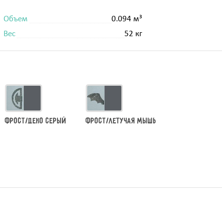
Объем
0.094 м³
Вес
52 кг
Фрост/Деко серый
Фрост/Летучая мышь