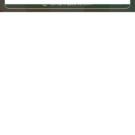
Нарисуй свою комнату
8 (800) 250-95-38
ZAKAZ@FABRIKA38.RU
Напишите в мессенджер:
Мы на маркетплейсах:
Мы в социальных сетях: