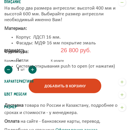
Описание
На выбор два размера антресоли: высотой 400 мм и
высотой 600 мм. Выбирайте размер антресоли
необходимый именно Вам!
Материал:
Корпус ЛДСП 16 мм.
Фасады: МДФ 16 мм покрытие эмаль
26 800 руб.
Стоимость
Фурнитура:
Петли
Количество
К оплате
Система открывания push to open (от нажатия)
шт
Характеристики
ДОБАВИТЬ В КОРЗИНУ
Цвет мебели
Доставка
товара по России и Казахстану, подробнее о
Размер
сроках и стоимости - у менеджера.
Оплата
на сайте - банковские карты, перевод.