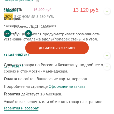
Паспорт сборки товара
13 120 руб.
Стоимость
16 400 руб.
Описание
20%
ЭКОНОМИЯ 3 280 РУБ.
Материал:
Количество
Корпус: ЛДСП 16мм.
К оплате
шт
Конструкция цоколя предусматривает возможность
установки стеллажа вдоль/поперек стены и в угол.
ДОБАВИТЬ В КОРЗИНУ
Характеристики
Доставка
товара по России и Казахстану, подробнее о
Цвет мебели
сроках и стоимости - у менеджера.
Оплата
на сайте - банковские карты, перевод.
Подробнее на странице
Оформление заказа
.
Гарантия
действует 18 месяцев.
Узнайте как вернуть или обменять товар на странице
Гарантия и возврат
.