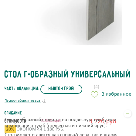
Стол Г-образный Универсальный
(4)
часть коллекции:
Ньютон Грэй
В избранное
Паспорт сборки товара
Описание
Стол г-образный ставится на подвесную тумбу или
4 720 руб.
Стоимость
5 900 руб.
комбинацию тумб (подвесная и нижний ярус).
20%
ЭКОНОМИЯ 1 180 РУБ.
Стол может ставится как справа/слева, так и углом.