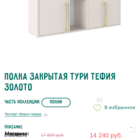
Полка закрытая Тури Тефия
Золото
(5)
часть коллекции:
Полки
В избранное
Паспорт сборки товара
Описание
Материал:
14 240 руб.
Стоимость
17 800 руб.