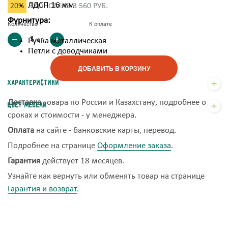
ЛДСП 16 мм
20%
ЭКОНОМИЯ 3 560 РУБ.
Фурнитура:
Количество
К оплате
шт
Ручка металлическая
Петли с доводчиками
ДОБАВИТЬ В КОРЗИНУ
Характеристики
Доставка
товара по России и Казахстану, подробнее о
Цвет мебели
сроках и стоимости - у менеджера.
Оплата
на сайте - банковские карты, перевод.
Подробнее на странице
Оформление заказа
.
Гарантия
действует 18 месяцев.
Узнайте как вернуть или обменять товар на странице
Гарантия и возврат
.