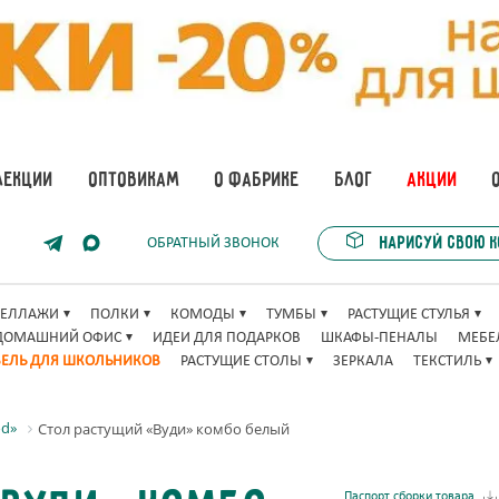
ЛЕКЦИИ
ОПТОВИКАМ
О ФАБРИКЕ
БЛОГ
АКЦИИ
Нарисуй свою 
ОБРАТНЫЙ ЗВОНОК
ТЕЛЛАЖИ
ПОЛКИ
КОМОДЫ
ТУМБЫ
РАСТУЩИЕ СТУЛЬЯ
ДОМАШНИЙ ОФИС
ИДЕИ ДЛЯ ПОДАРКОВ
ШКАФЫ-ПЕНАЛЫ
МЕБЕ
ЕЛЬ ДЛЯ ШКОЛЬНИКОВ
РАСТУЩИЕ СТОЛЫ
ЗЕРКАЛА
ТЕКСТИЛЬ
od»
Стол растущий «Вуди» комбо белый
Паспорт сборки товара