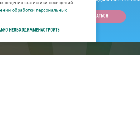
лях ведения статистики посещений
шении обработки персональных
ЛЬКО НЕОБХОДИМЫЕ
НАСТРОИТЬ
ей
скачать каталог
Нарисуй свою комна
лата
О фабрике
Сертификаты
Дилерам
Вопросы и ответы
Оптовикам
Наши достижения
Контакты
Отзывы
Вакансии
Карта сайта