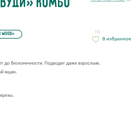
«Вуди» комбо
(5)
н Wood»
В избранно
лет до бесконечности. Подходит даже взрослым.
ой ящик.
березы.