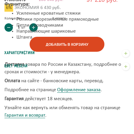
Фурнитура:
6%
ЭКОНОМИЯ
6 430 руб.
Усиленные кроватные стяжки
Количество
Ролики прорезиненные прямоходные
К оплате
Петли с доводчиками
шт
Направляющие шариковые
Штанга
ДОБАВИТЬ В КОРЗИНУ
Характеристики
Доставка
товара по России и Казахстану, подробнее о
Цвет мебели
сроках и стоимости - у менеджера.
Оплата
на сайте - банковские карты, перевод.
Подробнее на странице
Оформление заказа
.
Гарантия
действует 18 месяцев.
Узнайте как вернуть или обменять товар на странице
Гарантия и возврат
.