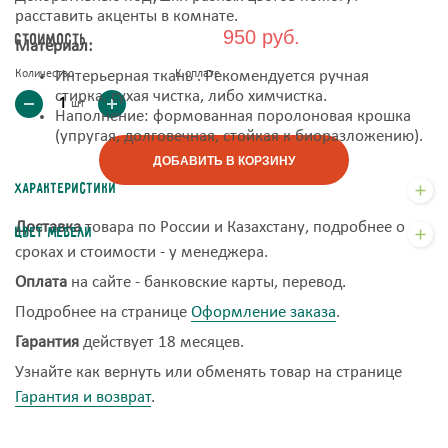
расставить акценты в комнате.
950 руб.
Стоимость
Материал:
Количество
Интерьерная ткань . Рекомендуется ручная
К оплате
стирка, сухая чистка, либо химчистка.
шт
Наполнение: формованная поролоновая крошка
(упругая, долговечная, стойкая к биоразложению).
ДОБАВИТЬ В КОРЗИНУ
Характеристики
Доставка
товара по России и Казахстану, подробнее о
Цвет мебели
сроках и стоимости - у менеджера.
Оплата
на сайте - банковские карты, перевод.
Подробнее на странице
Оформление заказа
.
Гарантия
действует 18 месяцев.
Узнайте как вернуть или обменять товар на странице
Гарантия и возврат
.