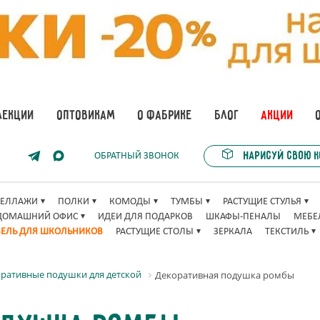
ЛЕКЦИИ
ОПТОВИКАМ
О ФАБРИКЕ
БЛОГ
АКЦИИ
Нарисуй свою 
ОБРАТНЫЙ ЗВОНОК
ТЕЛЛАЖИ
ПОЛКИ
КОМОДЫ
ТУМБЫ
РАСТУЩИЕ СТУЛЬЯ
ДОМАШНИЙ ОФИС
ИДЕИ ДЛЯ ПОДАРКОВ
ШКАФЫ-ПЕНАЛЫ
МЕБЕ
ЕЛЬ ДЛЯ ШКОЛЬНИКОВ
РАСТУЩИЕ СТОЛЫ
ЗЕРКАЛА
ТЕКСТИЛЬ
ративные подушки для детской
Декоративная подушка ромбы