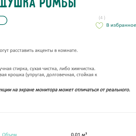
одушка ромбы
(4 )
В избранно
гут расставить акценты в комнате.
чная стирка, сухая чистка, либо химчистка.
я крошка (упругая, долговечная, стойкая к
кции на экране монитора м
ожет отличаться от реального.
Объем
0.01 м³