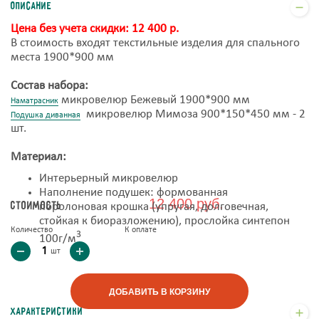
Описание
Цена без учета скидки: 12 400 р.
В стоимость входят текстильные изделия для спального
места 1900*900 мм
Состав набора:
микровелюр Бежевый 1900*900 мм
Наматрасник
микровелюр Мимоза 900*150*450 мм - 2
Подушка диванная
шт.
Материал:
Интерьерный микровелюр
Наполнение подушек: формованная
12 400 руб.
Стоимость
поролоновая крошка (упругая, долговечная,
стойкая к биоразложению), прослойка синтепон
Количество
К оплате
3
100г/м
шт
ДОБАВИТЬ В КОРЗИНУ
Характеристики