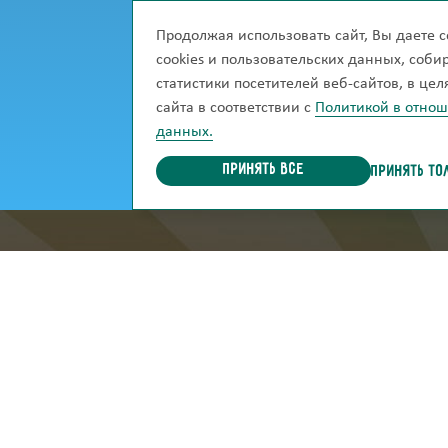
Будьте в курсе новостей
Продолжая использовать сайт, Вы даете с
Хотите узнавать о новинках сразу же, ка
cookies и пользовательских данных, соб
Подпишитесь на рассылку, и мы сможем 
статистики посетителей веб-сайтов, в це
сайта в соответствии с
Политикой в отно
данных.
Принять все
ПРИНЯТЬ ТО
информация для покупател
Каталог
Доставка и оп
Гарантия и возврат
Акции
Блог