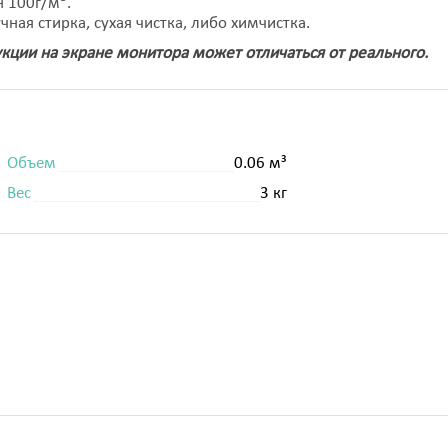
н 100г/м
.
ная стирка, сухая чистка, либо химчистка.
кции на экране монитора м
ожет отличаться от реального.
Объем
0.06 м³
Вес
3 кг