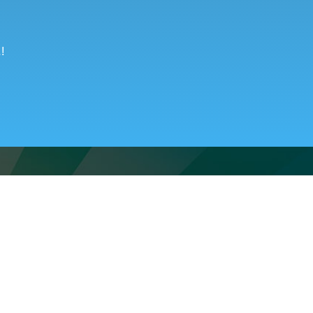
!
8 (800) 250-95-38
ту
ZAKAZ@FABRIKA38.RU
Напишите в мессенджер: