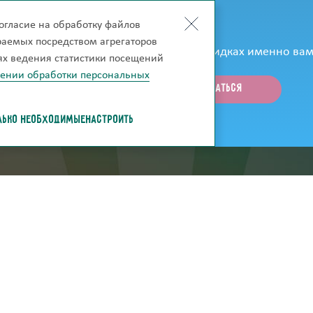
огласие на обработку файлов
к только они появятся на сайте?
ираемых посредством агрегаторов
рассказывать об акциях, новинках и скидках именно вам
лях ведения статистики посещений
шении обработки персональных
ЛЬКО НЕОБХОДИМЫЕ
НАСТРОИТЬ
ей
скачать каталог
Нарисуй свою комна
лата
О фабрике
Сертификаты
Дилерам
Вопросы и ответы
Оптовикам
Наши достижения