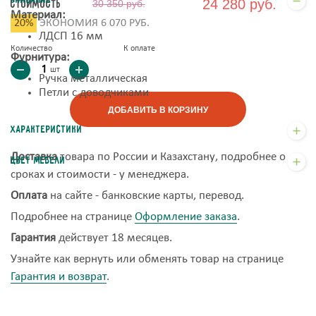
Описание
24 280 руб.
Стоимость
30 350 руб.
Материал:
20%
ЭКОНОМИЯ 6 070 РУБ.
ЛДСП 16 мм
Количество
К оплате
Фурнитура:
шт
Ручка металлическая
Петли с доводчиками
ДОБАВИТЬ В КОРЗИНУ
Характеристики
Доставка
товара по России и Казахстану, подробнее о
Цвет мебели
сроках и стоимости - у менеджера.
Оплата
на сайте - банковские карты, перевод.
Подробнее на странице
Оформление заказа
.
Гарантия
действует 18 месяцев.
Узнайте как вернуть или обменять товар на странице
Гарантия и возврат
.