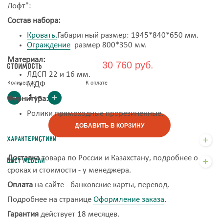
Лофт":
Состав набора:
Кровать.
Габаритный размер: 1945*840*650 мм.
Ограждение
размер 800*350 мм
Материал:
30 760 руб.
Стоимость
ЛДСП 22 и 16 мм.
Количество
МДФ
К оплате
шт
Фурнитура:
Ролики прямоходные прорезиненные.
ДОБАВИТЬ В КОРЗИНУ
Характеристики
Доставка
товара по России и Казахстану, подробнее о
Цвет мебели
сроках и стоимости - у менеджера.
Оплата
на сайте - банковские карты, перевод.
Подробнее на странице
Оформление заказа
.
Гарантия
действует 18 месяцев.