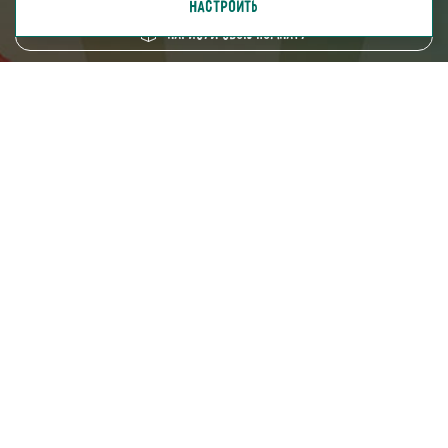
НАСТРОИТЬ
Нарисуй свою комнату
8 (800) 250-95-38
ZAKAZ@FABRIKA38.RU
Напишите в мессенджер:
Мы на маркетплейсах:
Мы в социальных сетях: