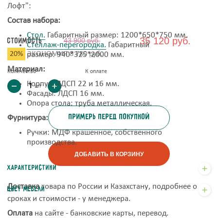
Лофт":
Состав набора:
Стол.
Габаритный размер: 1200*650*750 мм.
35 120 руб.
Стоимость
43 900 руб.
Стеллаж-перегородка.
Габаритный
20%
ЭКОНОМИЯ
8 780 руб.
размер: 940*325*2000 мм.
Материал:
Количество
К оплате
Корпус: ЛДСП 22 и 16 мм.
шт
Фасады: ЛДСП 16 мм.
Опора стола: труба металлическая.
примерь перед покупкой
Фурнитура:
Ручки: МДФ крашенное, собственного
производства.
ДОБАВИТЬ В КОРЗИНУ
Характеристики
Доставка
товара по России и Казахстану, подробнее о
Цвет мебели
сроках и стоимости - у менеджера.
Оплата
на сайте - банковские карты, перевод.