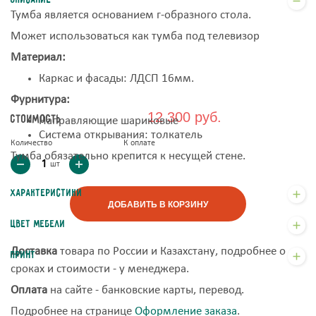
Описание
Тумба является основанием г-образного стола.
Может использоваться как тумба под телевизор
Материал:
Каркас и фасады: ЛДСП 16мм.
Фурнитура:
12 300 руб.
Стоимость
Направляющие шариковые
Система открывания: толкатель
Количество
К оплате
Тумба обязательно крепится к несущей стене.
шт
Характеристики
ДОБАВИТЬ В КОРЗИНУ
Цвет мебели
Доставка
товара по России и Казахстану, подробнее о
Принт
сроках и стоимости - у менеджера.
Оплата
на сайте - банковские карты, перевод.
Подробнее на странице
Оформление заказа
.