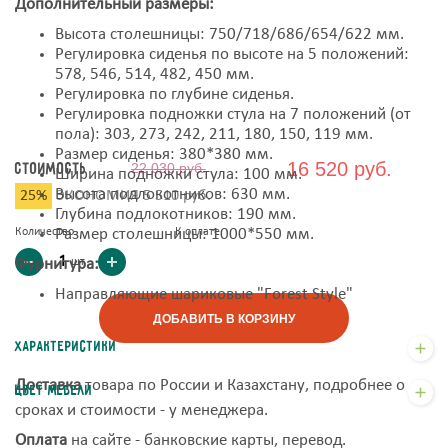
Дополнительный размеры:
Высота столешницы: 750/718/686/654/622 мм.
Регулировка сиденья по высоте на 5 положений:
578, 546, 514, 482, 450 мм.
Регулировка по глубине сиденья.
Регулировка подножки стула на 7 положений (от
пола): 303, 273, 242, 211, 180, 150, 119 мм.
Размер сиденья: 380*380 мм.
16 520 руб.
Стоимость
22 030 руб.
Ширина подножки стула: 100 мм.
Высота подлокотников: 630 мм.
25%
ЭКОНОМИЯ
5 510 руб.
Глубина подлокотников: 190 мм.
Количество
Размер столешницы: 1000*550 мм.
К оплате
шт
Фурнитура:
Направляющие шариковые "Forest Style"
ДОБАВИТЬ В КОРЗИНУ
Характеристики
Доставка
товара по России и Казахстану, подробнее о
Цвет мебели
сроках и стоимости - у менеджера.
Оплата
на сайте - банковские карты, перевод.