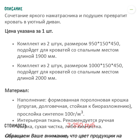
Описание
Сочетание яркого наматрасника и подушек превратит
кровать в уютный диван.
Цена указана за 1 шт.
Комплект из 2 штук, размером 950*150*450,
подойдет для кроватей со спальным местом
длиной 1900 мм.
Комплект из 2 штук, размером 1000*150*450,
подойдет для кроватей со спальным местом
длиной 2000 мм.
Материал:
Наполнение: формованная поролоновая крошка
(упругая, долговечная, стойкая к биоразложению),
3
прослойка синтепон 100г/м
.
Интерьерная ткань. Рекомендуется ручная
3 350 руб.
Стоимость
стирка, сухая чистка, либо химчистка.
Обращаем Ваше внимание, что цвет продукции на
Количество
К оплате