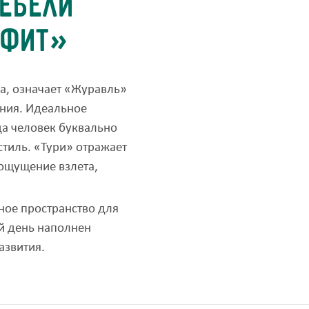
мебели
афит»
ка, означает «Журавль»
ения. Идеальное
да человек буквально
стиль. «Тури» отражает
ощущение взлета,
нное пространство для
й день наполнен
азвития.