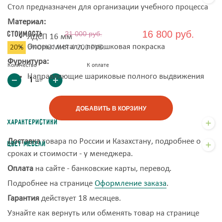
Стол предназначен для организации учебного процесса
Материал:
16 800 руб.
Стоимость
21 000 руб.
ЛДСП 16 мм
Опоры: металл, порошковая покраска
20%
ЭКОНОМИЯ 4 200 РУБ.
Фурнитура:
Количество
К оплате
Направляющие шариковые полного выдвижения
шт
ДОБАВИТЬ В КОРЗИНУ
Характеристики
Доставка
товара по России и Казахстану, подробнее о
Цвет мебели
сроках и стоимости - у менеджера.
Оплата
на сайте - банковские карты, перевод.
Подробнее на странице
Оформление заказа
.
Гарантия
действует 18 месяцев.
Узнайте как вернуть или обменять товар на странице