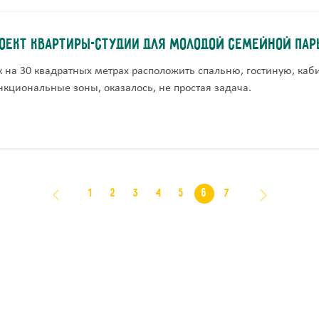
оект квартиры-студии для молодой семейной пар
к на 30 квадратных метрах расположить спальню, гостиную, каб
нкциональные зоны, оказалось, не простая задача.
1
2
3
4
5
6
7