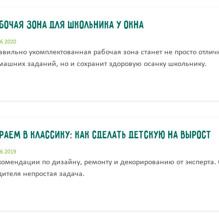
бочая зона для школьника у окна
06.2020
авильно укомплектованная рабочая зона станет не просто отл
машних заданий, но и сохранит здоровую осанку школьнику.
раем в классику: как сделать детскую на вырост
06.2019
комендации по дизайну, ремонту и декорированию от эксперта.
дителя непростая задача.