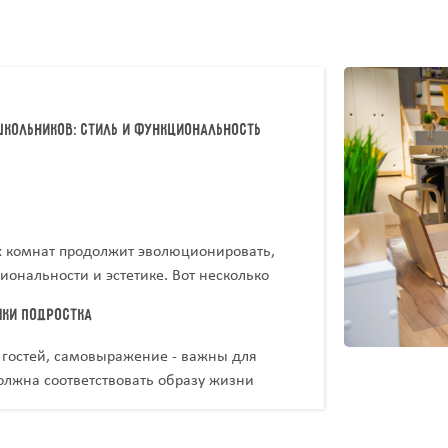
кольников: стиль и функциональность
их комнат продолжит эволюционировать,
ональности и эстетике. Вот несколько
т актуальны в оформлении детских
чки подростка
м гостей, самовыражение - важны для
олжна соответствовать образу жизни