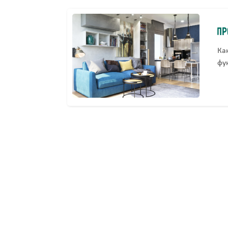
Пр
Ка
фу