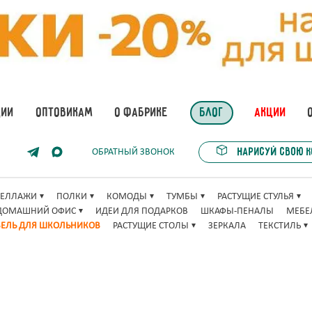
ЦИИ
ОПТОВИКАМ
О ФАБРИКЕ
БЛОГ
АКЦИИ
Нарисуй свою 
ОБРАТНЫЙ ЗВОНОК
ТЕЛЛАЖИ
ПОЛКИ
КОМОДЫ
ТУМБЫ
РАСТУЩИЕ СТУЛЬЯ
ДОМАШНИЙ ОФИС
ИДЕИ ДЛЯ ПОДАРКОВ
ШКАФЫ-ПЕНАЛЫ
МЕБЕ
ЕЛЬ ДЛЯ ШКОЛЬНИКОВ
РАСТУЩИЕ СТОЛЫ
ЗЕРКАЛА
ТЕКСТИЛЬ