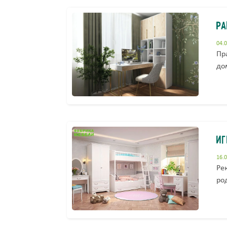
Ра
04.
Пр
до
Иг
16.
Ре
ро