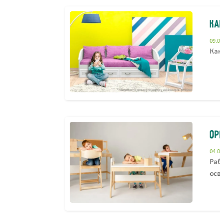
Ка
09.
Ка
Ор
04.
Ра
ос