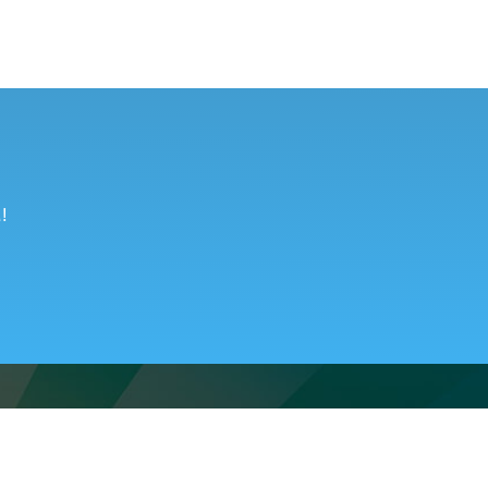
!
8 (800) 250-95-38
ту