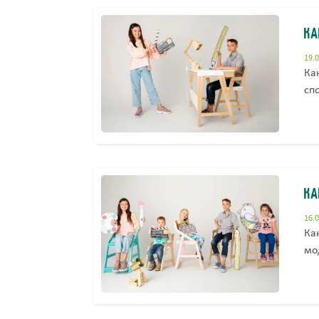
Ка
19.
Ка
сп
Ка
16.
Ка
мо