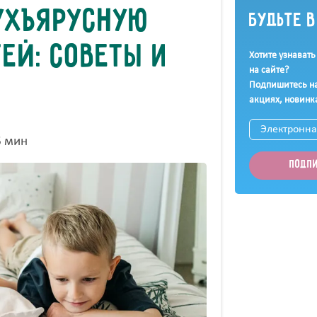
ухъярусную
Будьте 
тей: советы и
Хотите узнавать
на сайте?
Подпишитесь на
акциях, новинк
6 мин