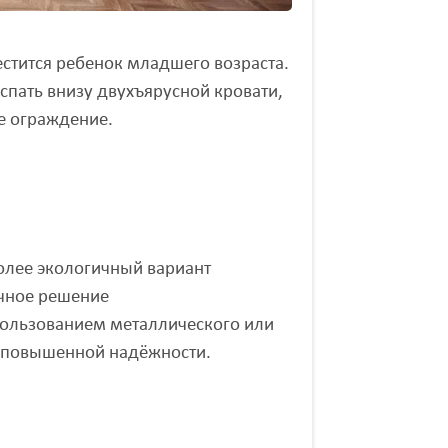
естится ребенок младшего возраста.
спать внизу двухъярусной кровати,
е ограждение.
олее экологичный вариант
чное решение
пользованием металлического или
и повышенной надёжности.